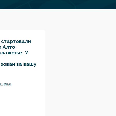
 стартовали
о Алто
налажење. У
зован за вашу
гашења