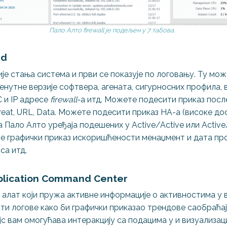
Пало Алто firewall је подељен у 7 табова.
rd
ије стања система и први се показује по логовању. Ту мо
ренутне верзије софтвера, агената, сигурносних профила,
 и IP адресе
firewall
-а итд. Можете подесити приказ пос
reat, URL, Data. Можете подесити приказ HA-а (високе д
 Пало Алто уређаја подешених у Active/Active или Active
 је графички приказ искоришћености менаџмент и дата пр
са итд.
Application Command Center
 алат који пружа активне информације о активностима у 
и логове како би графички приказао трендове саобраћаја
с вам омогућава интеракцију са подацима у и визуализац