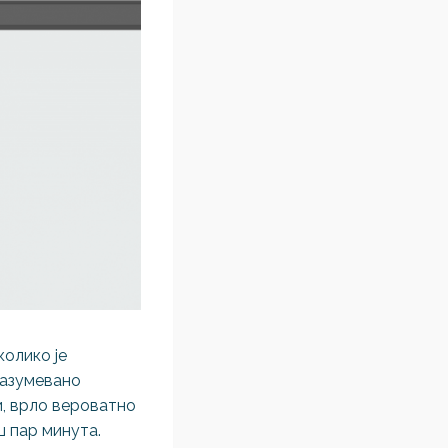
колико је
разумевано
и, врло вероватно
ш пар минута.