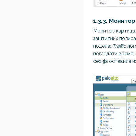
1.3.3. Монито
Монитор картица п
заштитних полиса,
подела:
Traffic
лог
погледати време, 
сесија оставила и