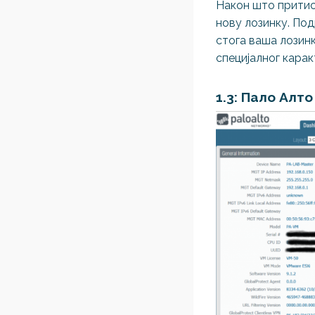
Након што притисн
нову лозинку. Под
стога ваша лозинк
специјалног кара
1.3: Пало Алт