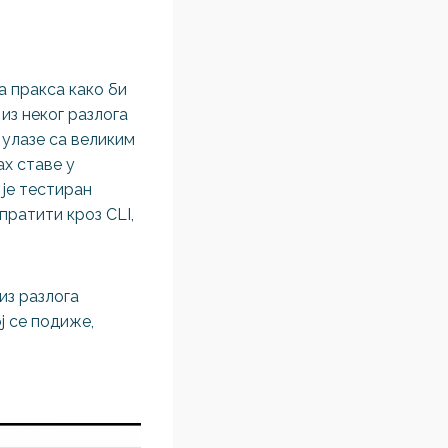
ра пракса како би
из неког разлога
улазе са великим
ах ставе у
 је тестиран
пратити кроз CLI,
из разлога
ј се подиже,