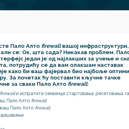
сте Пало Алто
firewall
вашој инфраструктури,
тали се: Ок, шта сада? Никакав проблем. Пал
терфејс један је од најлакших за учење и с
та, потрудићу се да вам олакшам наставак
је како би ваш фајервал био најбоље оптими
у. За почетак ћу поставити кључне тачке
чне за сваки Пало Алто
firewall
:
firewall
и испратите секвенце стартовања, ресетовања, 
ваш Пало Алто
firewall
 ваш Пало Алто
firewall
подешавање