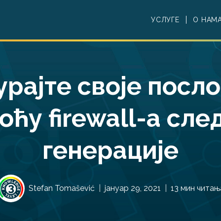
УСЛУГЕ
О НАМ
урајте своје посл
оћу firewall-a сле
генерације
Stefan Tomašević
јануар 29, 2021
13 мин читањ