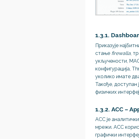
1.3.1. Dashboa
Приказује најбитн
стање
firewallа
, т
укључености, MAC
конфигурација, Th
уколико имате два
Такође, доступан
физичких интерфеј
1.3.2. ACC – 
ACC је аналитички
мрежи. ACC корист
графички интерфеј