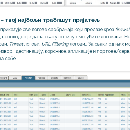
р – твој најбољи траблшут пријатељ
риказује све логове саобраћаја који пролазе кроз
firewal
 неопходно је да за сваку полису омогућите логовање. Н
ови,
Threat
логови,
URL Filtering
логови… За сваки од њих 
извор, дестинацију, корснике, апликације и портове/серви
за себе.