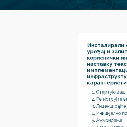
Инсталирали 
уређај и запи
кориснички ин
наставку текс
имплементаци
инфраструктур
карактеристи
Стартује ваш
Региструјте 
Лиценцирајте
Иницијално 
Ажурирање