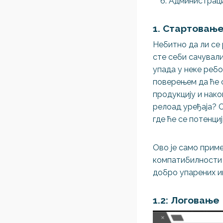
Администраци
1. Стартовањ
Небитно да ли се
сте себи сачувал
упада у неке ребо
поверењем да ће с
продукцију и нако
релоад уређаја? 
где ће се потенци
Ово је само приме
компатибилност
добро упарених и
1.2: Логовање