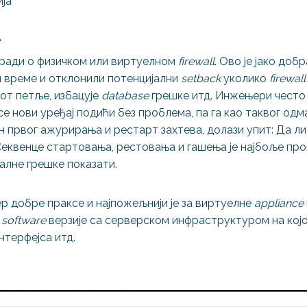
ја
е
 ради о физичком или виртуелном
firewall
. Ово је јако доб
и време и отклонили потенцијални
setback
уколико
firewall
от петље, избацује
database
грешке итд. Инжењери често 
е нови уређај подићи без проблема, па га као таквог одм
н првог ажурирања и рестарт захтева, долази упит: Да ли
Секвенце стартовања, рестовања и гашења је најбоље про
јалне грешке показати.
р добре праксе и најпожељнији је за виртуелне
appliance
и
software
верзије са серверском инфраструктуром на којо
нтерфејса итд.