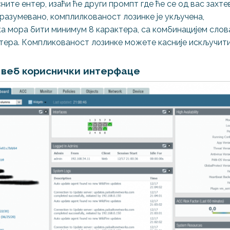
ите ентер, изаћи ће други промпт где ће се од вас захте
разумевано, комплилкованост лозинке је укључена,
а мора бити минимум 8 карактера, са комбинацијем слова
ктера. Компликованост лозинке можете касније искључити
о веб кориснички интерфаце