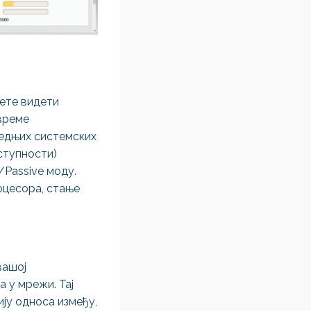
жете видети
 време
ледњих системских
оступности)
/Passive моду.
оцесора, стање
вашој
 у мрежи. Тај
ију односа између,