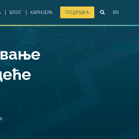
А
БЛОГ
КАРИЈЕРА
ПОДРШКА
EN
овање
деће
а