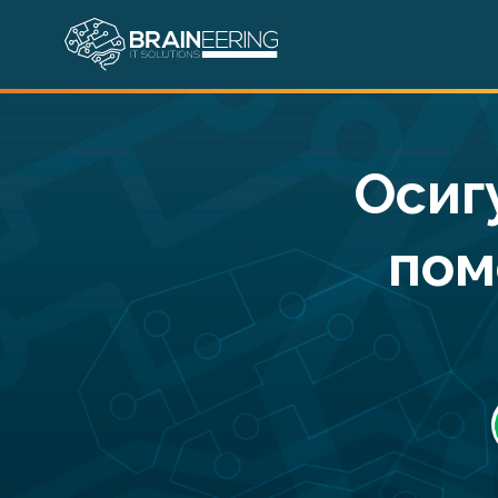
Skip
to
content
Осиг
пом