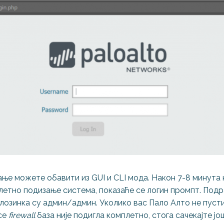
ње можете обавити из GUI и CLI мода. Након 7-8 минута 
летно подизање система, показаће се логин промпт. Под
 лозинка су админ/админ. Уколико вас Пало Алто не пуст
 се
firewall
база није подигла комплетно, стога сачекајте јо