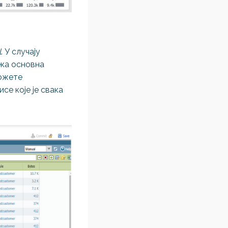
l
. У случају
ека основна
можете
се које је свака