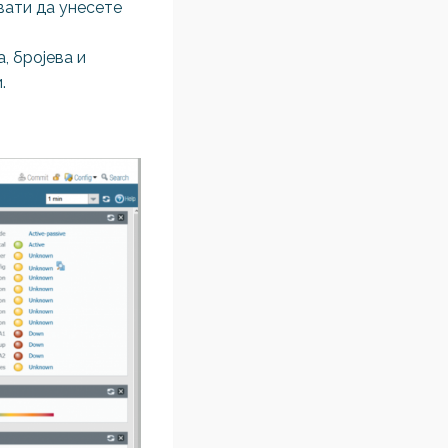
вати да унесете
, бројева и
.