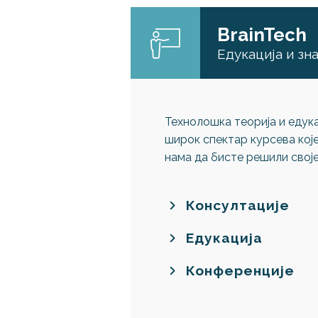
BrainTech
Едукација и зн
Технолошка теорија и едука
широк спектар курсева које
нама да бисте решили свој
Консултације
Едукација
Конференције