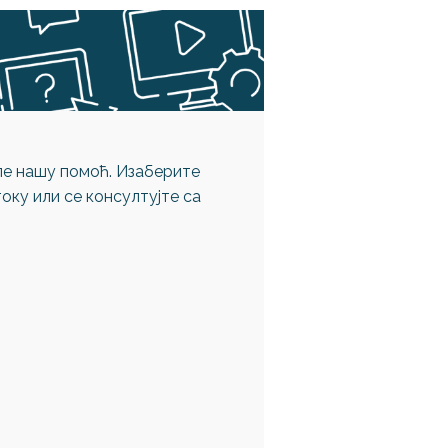
еле нашу помоћ. Изаберите
оку или се консултујте са