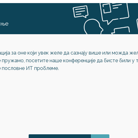
ање
ција за оне који увек желе да сазнају више или можда ж
 пружамо, посетите наше конференције да бисте били у т
е пословне ИТ проблеме.