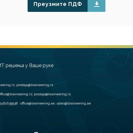
Преузмите ПДФ
Т решења у Ваше руке
neering.rs; prodaja@braineering.rs
ffice@braineering.rs; prodaja@braineering.rs
1561639938
office@braineering.ae; sales@braineering.ae