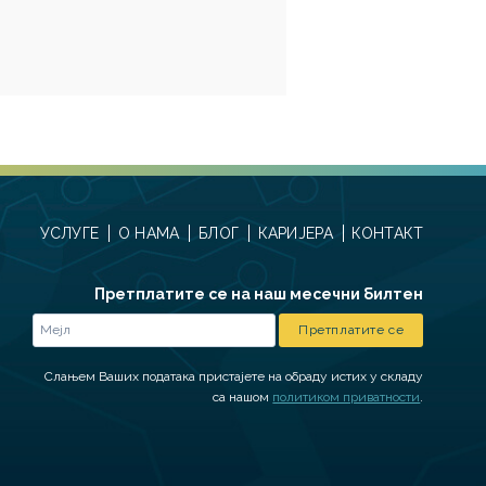
УСЛУГЕ
О НАМА
БЛОГ
КАРИЈЕРА
КОНТАКТ
Претплатите се на наш месечни билтен
Слањем Ваших података пристајете на обраду истих у складу
са нашом
политиком приватности
.