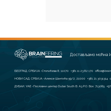
Достављамо моћна И
БЕОГРАД, СРБИЈА
Стопићева 8, 11070
+381 11 23 82 170
office@brai
НОВИ САД, СРБИЈА
Алексе Шантића 59/2, 21000
+381 21 3031314
o
ДУБАИ, УАЕ
Пословни центар Dubai South B: A3 P.O. Box: 713085
+97