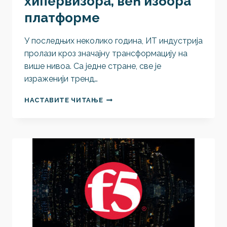
хипервизора, већ избора
платформе
У последњих неколико година, ИТ индустрија
пролази кроз значајну трансформацију на
више нивоа. Са једне стране, све је
израженији тренд…
ВИРТУAЛИЗАЦИЈА
НАСТАВИТЕ ЧИТАЊЕ
ВИШЕ
НИЈЕ
ПИТАЊЕ
ИЗБОРА
ХИПЕРВИЗОРА,
ВЕЋ
ИЗБОРА
ПЛАТФОРМЕ