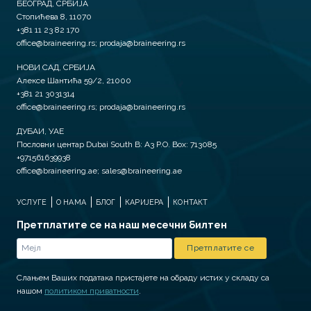
БЕОГРАД, СРБИЈА
Стопићева 8, 11070
+381 11 23 82 170
office@braineering.rs; prodaja@braineering.rs
НОВИ САД, СРБИЈА
Алексе Шантића 59/2, 21000
+381 21 3031314
office@braineering.rs; prodaja@braineering.rs
ДУБАИ, УАЕ
Пословни центар Dubai South B: A3 P.O. Box: 713085
+971561639938
office@braineering.ae; sales@braineering.ae
УСЛУГЕ
О НАМА
БЛОГ
КАРИЈЕРА
КОНТАКТ
Претплатите се на наш месечни билтен
Слањем Ваших података пристајете на обраду истих у складу са
нашом
политиком приватности
.