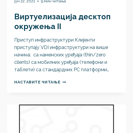
јун 22, 2021
9 мин читања
Виртуелизација десктоп
окружења II
Приступ инфраструктури Клијенти
приступају VDI инфраструктури на више
начина: са наменских уређаја (thin/zero
clients) са мобилних уређаја (телефони и
таблети) са стандардних PC платформи…
ВИРТУЕЛИЗАЦИЈА
НАСТАВИТЕ ЧИТАЊЕ
ДЕСКТОП
ОКРУЖЕЊА
II