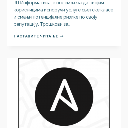
ЈП Информатика је опремљена да својим
корисницима испоручи услуге светске класе
и смањи потенцијалне ризике по своју
репутацију. Трошкови за…
УНАПРЕЂЕЊЕ
НАСТАВИТЕ ЧИТАЊЕ
СИСТЕМА
ЈКП
ИНФОРМАТИКА
У
ЦИЉУ
ПРУЖАЊА
БОЉИХ
УСЛУГА
КОРИСНИЦИМА