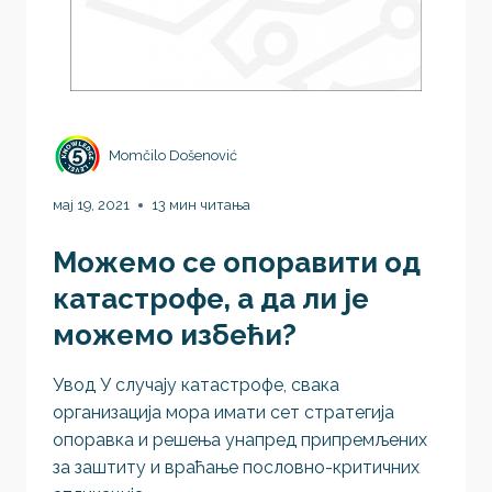
Momčilo Došenović
мај 19, 2021
13 мин читања
Можемо се опоравити од
катастрофе, а да ли је
можемо избећи?
Увод У случају катастрофе, свака
организација мора имати сет стратегија
опоравка и решења унапред припремљених
за заштиту и враћање пословно-критичних