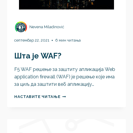
Nevena Miladinović
септембар 22, 2021
6 мин читања
Шта је WAF?
F5 WAF решење за заштиту апликација Web
application firewall (WAF) је решење које има
за циљ да заштити веб апликацију…
ШТА
НАСТАВИТЕ ЧИТАЊЕ
ЈЕ
WAF?