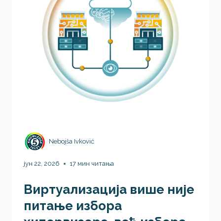
Nebojša Ivković
јун 22, 2026
17 мин читања
Виртуaлизација више није
питање избора