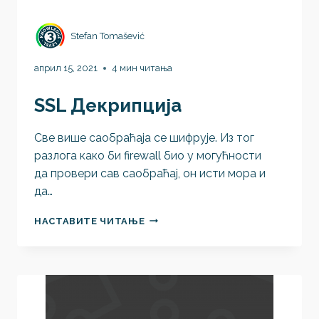
Stefan Tomašević
април 15, 2021
4 мин читања
SSL Декрипција
Све више саобраћаја се шифрује. Из тог
разлога како би firewall био у могућности
да провери сав саобраћај, он исти мора и
да…
SSL
НАСТАВИТЕ ЧИТАЊЕ
ДЕКРИПЦИЈА