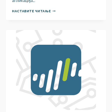
апликација….
МОЖЕМО
НАСТАВИТЕ ЧИТАЊЕ
СЕ
ОПОРАВИТИ
ОД
КАТАСТРОФЕ,
А
ДА
ЛИ
ЈЕ
МОЖЕМО
ИЗБЕЋИ?