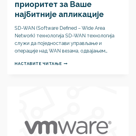
приоритет за Ваше
најбитније апликације
SD-WAN (Software Defined – Wide Area
Network) технологија SD-WAN технологија
служи да поједностави управљање и
операције над WAN везама, одвајањем…
SD-
НАСТАВИТЕ ЧИТАЊЕ
WAN:
НАЈВИШИ
ПРИОРИТЕТ
ЗА
ВАШЕ
НАЈБИТНИЈЕ
АПЛИКАЦИЈЕ