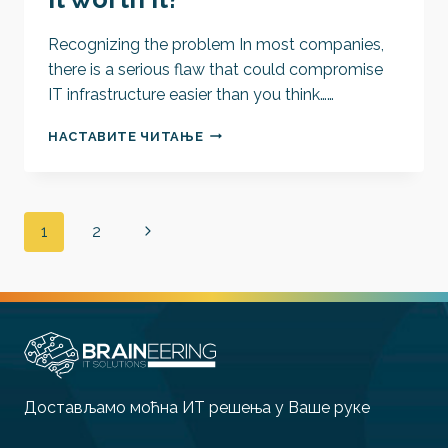
Recognizing the problem In most companies,
there is a serious flaw that could compromise
IT infrastructure easier than you think……
COST
НАСТАВИТЕ ЧИТАЊЕ
OF
HAVING
IT
EASIER
Page
Next
1
2
–
IS
navigation
Page
IT
WORTH
IT?
Достављамо моћна ИТ решења у Ваше руке