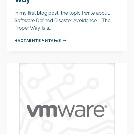
In my first blog post, the topic I write about,
Software Defined Disaster Avoidance – The
Proper Way, is a…
SOFTWARE-
НАСТАВИТЕ ЧИТАЊЕ
DEFINED
DISASTER
AVOIDANCE
–
THE
PROPER
WAY