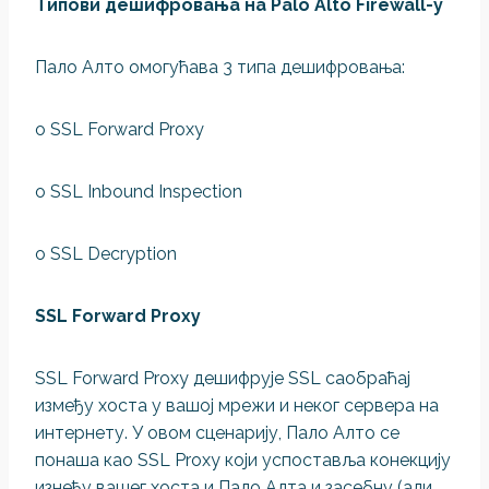
Tипови дешифровања на Palo Alto Firewall-у
Пало Алто омогућава 3 типа дешифровања:
o SSL Forward Proxy
o SSL Inbound Inspection
o SSL Decryption
SSL Forward Proxy
SSL Forward Proxy дешифрује SSL саобраћај
између хоста у вашој мрежи и неког сервера на
интернету. У овом сценарију, Пало Алто се
понаша као SSL Proxy који успоставља конекцију
изнеђу вашег хоста и Пало Алта и засебну (али