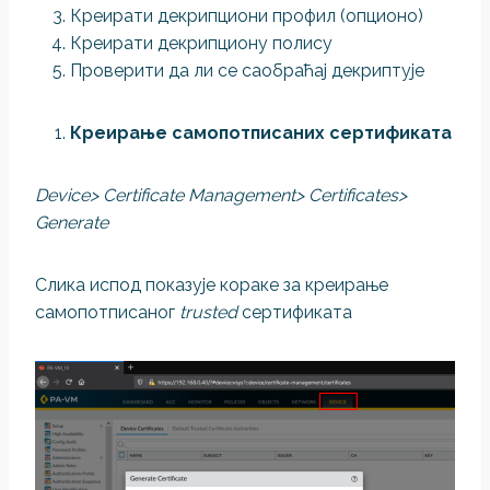
Креирати декрипциони профил (опционо)
Креирати декрипциону полису
Проверити да ли се саобраћај декриптује
Креирање самопотписаних сертификата
Device> Certificate Management> Certificates>
Generate
Слика испод показује кораке за креирање
самопотписаног
trusted
сертификата