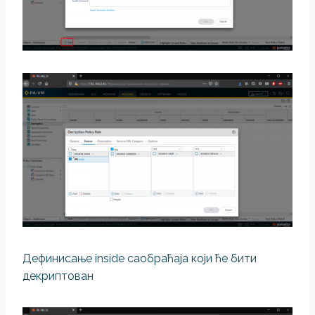
Дефинисање inside саобраћаја који ће бити
декриптован