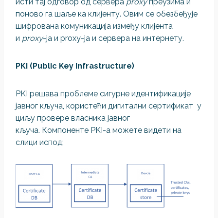
исти тај одговор од сервера
proxy
преузима и
поново га шаље ка клијенту. Овим се обезбеђује
шифрована комуникација између клијента
и
proxy
-ja и proxy-ja и сервера на интернету.
PKI (Public Key Infrastructure)
PKI решава проблеме сигурне идентификације
јавног кључа, користећи дигитални сертификат у
циљу провере власника јавног
кључа. Компоненте PKI-a можете видети на
слици испод: