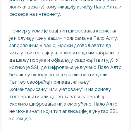
логички везану) комуникацију између Пало Алта и
сервера на интернету.
Пример у коме је овај тип шифровања користан
је и случају где у вашим полисама на Пало Алту,
запосленима у вашој мрежи дозвољавате да
читају Твитер лајну али желите да им забраните
да шаљу поруке и објављују садржај (твитују). У
колико је SSL дешифровање укључено Пало Алто
ће лако у оквиру полисе разликовати да ли
Твитер саобраћај припада „читању“,
„коментарисању“ или „четовању“ и на основу
тога бранити или дозвољавати саобраћај.
Уколико шифровање није омогућено, Пало Алто
не може знати који тип апликације је унутар SSL
конекције.