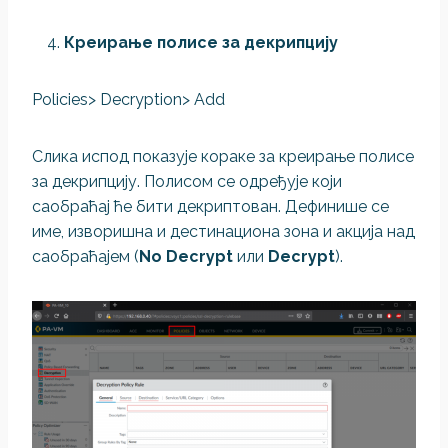
Креирање полисе за декрипцију
Policies> Decryption> Add
Слика испод показује кораке за креирање полисе
за декрипцију. Полисом се одређује који
саобраћај ће бити декриптован. Дефинише се
име, изворишна и дестинациона зона и акција над
саобраћајем (
No Decrypt
или
Decrypt
).