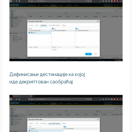
Дефинисање дестинације ка којој
иде декриптован саобраћај