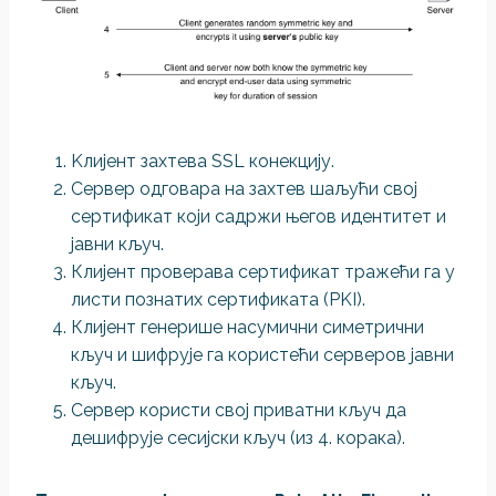
Kлијент захтева SSL конекцију.
Сервер одговара на захтев шаљући свој
сертификат који садржи његов идентитет и
јавни кључ.
Клијент проверава сертификат тражећи га у
листи познатих сертификата (PKI).
Клијент генерише насумични симетрични
кључ и шифрује га користећи серверов јавни
кључ.
Сервер користи свој приватни кључ да
дешифрује сесијски кључ (из 4. корака).