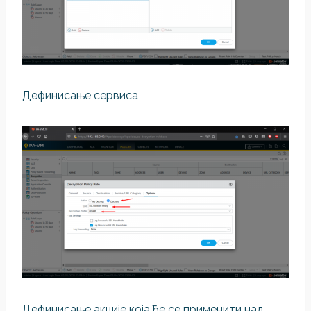
Дефинисање сервиса
Дефинисање акције која ће се применити над