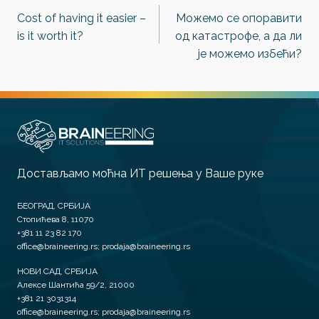
Cost of having it easier –
Можемо се опоравити
чланка
is it worth it?
од катастрофе, а да ли
је можемо избећи?
Достављамо моћна ИТ решења у Ваше руке
БЕОГРАД, СРБИЈА
Стопићева 8, 11070
+381 11 23 82 170
office@braineering.rs; prodaja@braineering.rs
НОВИ САД, СРБИЈА
Алексе Шантића 59/2, 21000
+381 21 3031314
office@braineering.rs; prodaja@braineering.rs