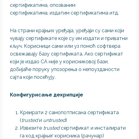
сертификатима, опозваним
сертификатима, издатим сертификатима итд.
На страни крајњих уређаја, уређаји су сами који
чувају сертификате које су им издати и приватни
кључ. Корисници сами или уз помоћ софтвера
освежавају базу сертификата. Ако сертификат
који је издао СА није у корисниковој бази,
добијаће поруку упозорења о непоузданости
сајта који посећују.
Конфигурисање декрипције
Креирати 2 самопотписана сертификата
(
trusted
и
untrusted
)
Извезите
trusted
сертификат и инсталирати
га код крајњег корисника (рачунар)