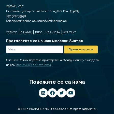
ДУБАИ, УАЕ
Пословни центар Dubai South B: A3 P.O. Box: 713085
+971561639938
office@braineering.ae; sales@braineering.ae
УСЛУГЕ
О НАМА
БЛОГ
КАРИЈЕРА
КОНТАКТ
Претплатите се на наш месечни билтен
Слањем Ваших података пристајете на обраду истих у складу са
нашом
политиком приватности
.
Повежите се са нама
© 2026 BRAINEERING IT Solutions. Сва права задржана.