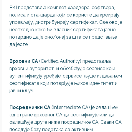
PKI представља комплет хардвера, софтвера,
полиса и стандарда који се користе да креирају,
управљају, дистрибуирају сертификат. Све ово је
неопходно како би власник сертификата јавно
потврдио да је оно/онај за шта се представља
да јесте.
Врховни CA
(Certified Authority) представља
врховни ауторитет и обезбеђује сервисе који
аутентификују уређаје, сервисе, људе издавањем
сертификата који потврђује њихов идентитет и
јавни кључ.
Посреднички CA
(Intermediate CA) је овлашћен
од стране врховног CА да сертификује или да
овлашћује друге ниже посредничке СА. Сваки СА
поседује базу података са активним