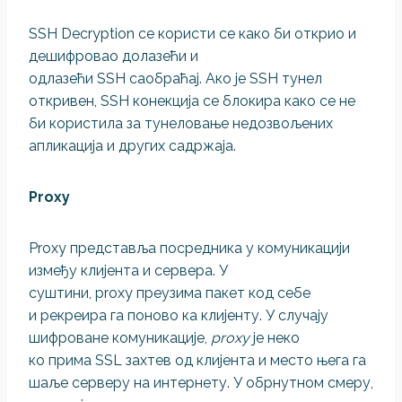
SSH Decryption се користи се како би открио и
дешифровао долазећи и
одлазећи SSH саобраћај. Ако је SSH тунел
откривен, SSH конекција се блокира како се не
би користила за тунеловање недозвољених
апликација и других садржаја.
Proxy
Proxy представља посредника у комуникацији
између клијента и сервера. У
суштини, proxy преузима пакет код себе
и рекреира га поново ка клијенту. У случају
шифроване комуникације,
proxy
је неко
ко прима SSL захтев од клијента и место њега га
шаље серверу на интернету. У обрнутном смеру,