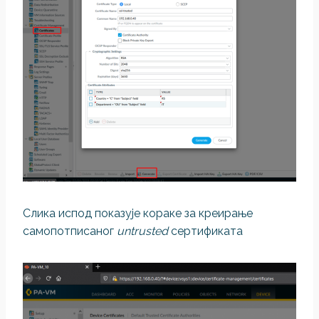
Слика испод показује кораке за креирање
самопотписаног
untrusted
сертификата