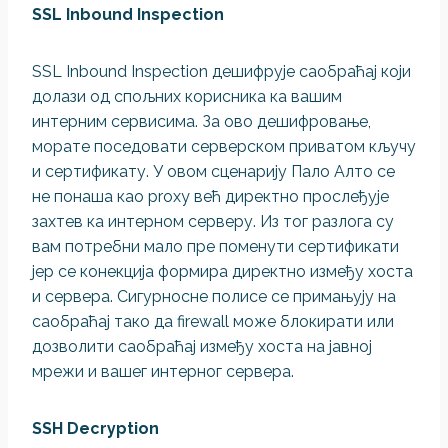
SSL Inbound Inspection
SSL Inbound Inspection дешифрује саобраћај који
долази од спољних корисника ка вашим
интерним сервисима. За ово дешифровање,
морате поседовати серверском приватом кључу
и сертификату. У овом сценарију Пало Алто се
не понаша као proxy већ директно прослеђује
захтев ка интерном серверу. Из тог разлога су
вам потребни мало пре поменути сертификати
јер се конекција формира директно између хоста
и сервера. Сигурносне полисе се примањују на
саобраћај тако да firewall може блокирати или
дозволити саобраћај између хоста на јавној
мрежи и вашег интерног сервера.
SSH Decryption