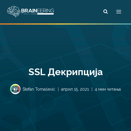
Skip
to
content
SSL Декрипција
Stefan Tomašević
април 15, 2021
4 мин читања