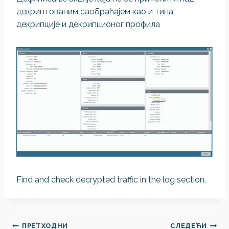
декриптованим саобраћајем као и типа
декрипције и декрипционог профила
Find and check decrypted traffic in the log section.
Кретање
ПРЕТХОДНИ
СЛЕДЕЋИ