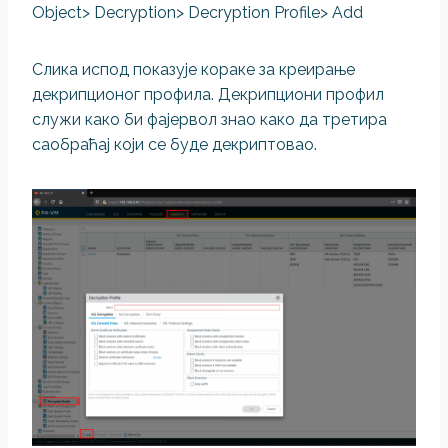
Object> Decryption> Decryption Profile> Add
Слика испод показује кораке за креирање
декрипционог профила. Декрипциони профил
служи како би фајервол знао како да третира
саобраћај који се буде декриптовао.