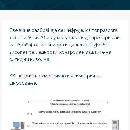
Све више саобраћаја се шифрује. Из тог разлога
како би
firewall
био у могућности да провери сав
саобраћај, он исти мора и да дешифрује због
високе прегледности, контроле и заштите на
ситнијим нивоима.
SSL користи симетрично и асиметрично
шифровање.