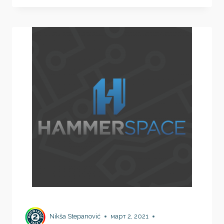
BETTER
COMPANY
CULTURE
Nikša Stepanović
март 2, 2021