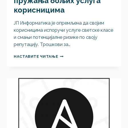
пружања бољих услуга
корисницима
ЈП Информатика је опремљена да својим
корисницима испоручи услуге светске класе
и смањи потенцијалне ризике по своју
репутацију. Трошкови за…
УНАПРЕЂЕЊЕ
НАСТАВИТЕ ЧИТАЊЕ
СИСТЕМА
ЈКП
ИНФОРМАТИКА
У
ЦИЉУ
ПРУЖАЊА
БОЉИХ
УСЛУГА
КОРИСНИЦИМА