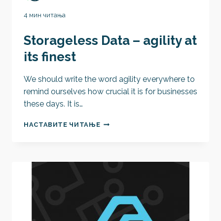
4 мин читања
Storageless Data – agility at
its finest
We should write the word agility everywhere to
remind ourselves how crucial it is for businesses
these days. It is…
STORAGELESS
НАСТАВИТЕ ЧИТАЊЕ
DATA
–
AGILITY
AT
ITS
FINEST