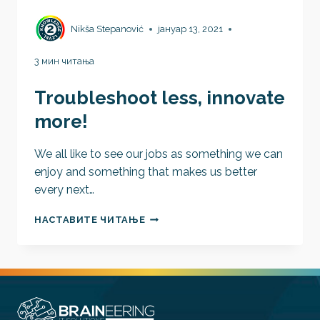
Nikša Stepanović
јануар 13, 2021
3 мин читања
Troubleshoot less, innovate
more!
We all like to see our jobs as something we can
enjoy and something that makes us better
every next…
TROUBLESHOOT
НАСТАВИТЕ ЧИТАЊЕ
LESS,
INNOVATE
MORE!