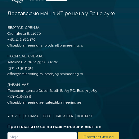
Достављамо моћна ИТ решења у Ваше руке
БЕОГРАД, СРБИЈА
Стопићева 8, 11070
+381 11 23 82 170
office@braineering.rs; prodaja@braineering.rs
НОВИ САД, СРБИЈА
Алексе Шантића 59/2, 21000
+381 21 3031314
office@braineering.rs; prodaja@braineering.rs
ДУБАИ, УАЕ
Пословни центар Dubai South B: A3 P.O. Box: 713085
+971561639938
office@braineering.ae; sales@braineering.ae
УСЛУГЕ
О НАМА
БЛОГ
КАРИЈЕРА
КОНТАКТ
Претплатите се на наш месечни билтен